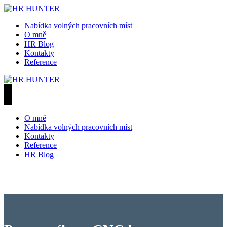
Přeskočit
na
HR HUNTER
Mgr. Jana Květoňová - Recruitment, Headhunting, HR...
Nabídka volných pracovních míst
obsah
O mně
HR Blog
Kontakty
Reference
HR HUNTER
Mgr. Jana Květoňová - Recruitment, Headhunting, HR...
O mně
Nabídka volných pracovních míst
Kontakty
Reference
HR Blog