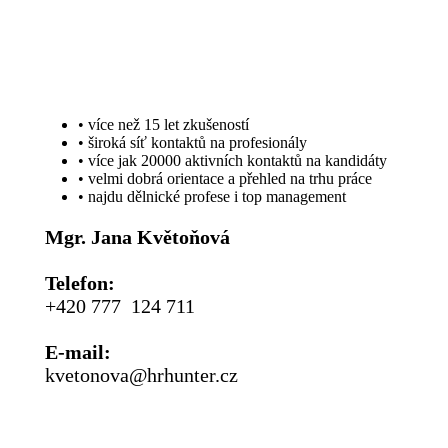
PROČ VYUŽÍT MÉ SLUŽBY:
• více než 15 let zkušeností
• široká síť kontaktů na profesionály
• více jak 20000 aktivních kontaktů na kandidáty
• velmi dobrá orientace a přehled na trhu práce
• najdu dělnické profese i top management
Mgr. Jana Květoňová
Telefon:
+420 777 124 711
E-mail:
kvetonova@hrhunter.cz
P